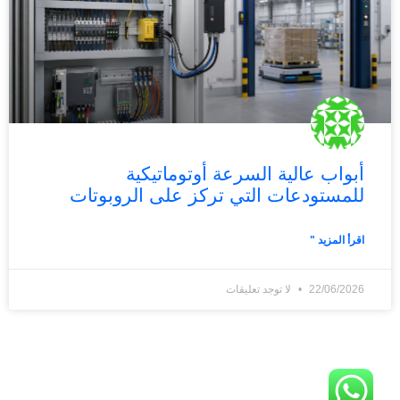
أبواب عالية السرعة أوتوماتيكية
للمستودعات التي تركز على الروبوتات
اقرأ المزيد "
Français
简体中文
22/06/2026
لا توجد تعليقات
日本語
Polski
Português do Brasil
Deutsch