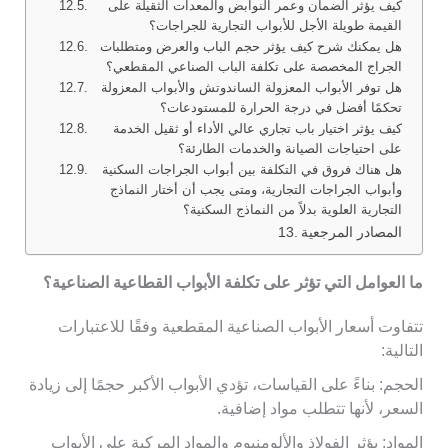
كيف يؤثر الضمان وعمر النوابض والمعدات الثقيلة على
القيمة طويلة الأجل للأبواب التجارية للجراجات؟
هل يمكنك شرح كيف يؤثر حجم الباب والعرض ومتطلبات
الجراج المخصصة على تكلفة الباب الصناعي المقطعي؟
هل توفر الأبواب المعزولة الساندوتش والأبواب المعزولة
تحكمًا أفضل في درجة الحرارة للمستودعات؟
كيف يؤثر اختيار باب تجاري عالي الأداء أو ثقيل الخدمة
على احتياجات الصيانة والخدمات الطارئة؟
هل هناك فروق في التكلفة بين أبواب الجراجات السكنية
وأبواب الجراجات التجارية، ومتى يجب أن أختار النماذج
التجارية العلوية بدلاً من النماذج السكنية؟
المصادر المرجعية
ما العوامل التي تؤثر على تكلفة الأبواب القطاعية الصناعية؟
تتفاوت أسعار الأبواب الصناعية المقطعية وفقًا للاعتبارات
التالية:
الحجم: بناءً على القياسات، تؤدي الأبواب الأكبر حجمًا إلى زيادة
السعر، لأنها تتطلب مواد إضافية.
المواد: يؤثر الفولاذ والألومنيوم والمواد المركبة على الأبواب