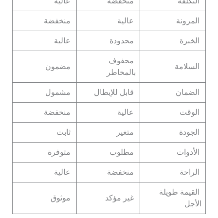
التكلفة
منخفضة
عالية
المرونة
عالية
منخفضة
الخبرة
محدودة
عالية
محفوف
السلامة
مضمون
بالمخاطر
الضمان
قابل للإبطال
مشمول
الوقت
عالية
منخفضة
الجودة
متغير
ثابت
الأدوات
مطلوب
متوفرة
الراحة
منخفضة
عالية
القيمة طويلة
غير مؤكد
موثوق
الأجل