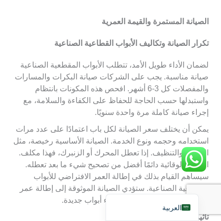
الصيانة المستمرة والقيمة العمرية
تكرار الصيانة وتكاليف الأبواب القطاعية الصناعية
لضمان الأداء طويل الأمد، تتطلب الأبواب المقطعية الصناعية
صيانة مناسبة. يجب على الشركات صيانة البكرات والمسارات
Français
والمفصلات كل 3-6 أشهر. افحص هذه المكونات بانتظام
简体中文
واستبدلها حسب الحاجة للحفاظ على الكفاءة والسلامة، مع
日本語
إجراء صيانة كاملة مرة واحدة سنويًا.
Polski
يمكن أن يختلف سعر الصيانة لكل باب اعتمادًا على عدد مرات
استخدامه وحجمه ونوع الخدمة. الصيانة الأساسية رخيصة، مثل
Português do Brasil
التزييت والتنظيف. إذا تعطل المحرك أو الزنبرك، فهذا مكلف.
Deutsch
الصيانة الوقائية دائمًا أفضل من تصحيح شيء ما بعد تعطله.
Español
سيساهم القيام بذلك في إطالة العمر الافتراضي للأبواب
المقطعية الصناعية. ستؤدي الصيانة الموثوقة إلى إطالة عمر
English
الأبواب والمدة حتى الحاجة لشراء أبواب جديدة.
العربية
تأثير الصيانة الاستباقية