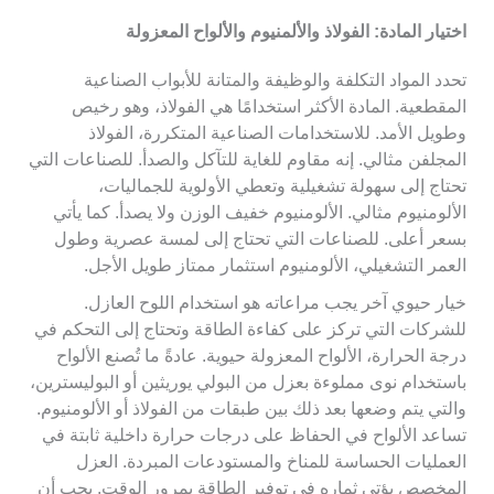
اختيار المادة: الفولاذ والألمنيوم والألواح المعزولة
تحدد المواد التكلفة والوظيفة والمتانة للأبواب الصناعية
المقطعية. المادة الأكثر استخدامًا هي الفولاذ، وهو رخيص
وطويل الأمد. للاستخدامات الصناعية المتكررة، الفولاذ
المجلفن مثالي. إنه مقاوم للغاية للتآكل والصدأ. للصناعات التي
تحتاج إلى سهولة تشغيلية وتعطي الأولوية للجماليات،
الألومنيوم مثالي. الألومنيوم خفيف الوزن ولا يصدأ. كما يأتي
بسعر أعلى. للصناعات التي تحتاج إلى لمسة عصرية وطول
العمر التشغيلي، الألومنيوم استثمار ممتاز طويل الأجل.
خيار حيوي آخر يجب مراعاته هو استخدام اللوح العازل.
للشركات التي تركز على كفاءة الطاقة وتحتاج إلى التحكم في
درجة الحرارة، الألواح المعزولة حيوية. عادةً ما تُصنع الألواح
باستخدام نوى مملوءة بعزل من البولي يوريثين أو البوليسترين،
والتي يتم وضعها بعد ذلك بين طبقات من الفولاذ أو الألومنيوم.
تساعد الألواح في الحفاظ على درجات حرارة داخلية ثابتة في
العمليات الحساسة للمناخ والمستودعات المبردة. العزل
المخصص يؤتي ثماره في توفير الطاقة بمرور الوقت. يجب أن