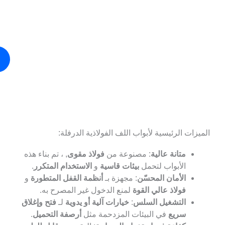
صل على أفضل باب لف فولاذي درفلة لمبناك!
كة واحدة من كل سبع شركات مدرجة على قائمة
اتصل
 500 تختار SEPPES
بنا
زات الرئيسية لأبواب اللف الفولاذية الدرفلة:
متانة عالية
: مصنوعة من
فولاذ مقوى
, ، تم بناء هذه
الأبواب لتحمل
بيئات قاسية
و
الاستخدام المتكرر
.
الأمان المحسّن
: مجهزة بـ
أنظمة القفل المتطورة
و
فولاذ عالي القوة
لمنع الدخول غير المصرح به.
التشغيل السلس
:
خيارات آلية أو يدوية
لـ
فتح وإغلاق
سريع
في البيئات المزدحمة مثل
أرصفة التحميل
.