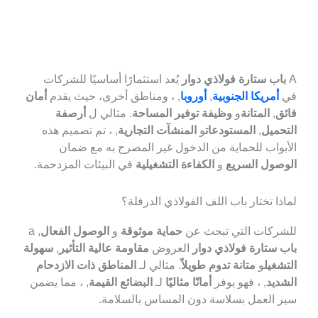
ب ستارة فولاذي دوار
يُعد استثمارًا أساسيًا للشركات
أمريكا الجنوبية
,
أوروبا
, ، ومناطق أخرى، حيث يقدم
أمان
,
المتانة
و
وظيفة توفير المساحة
. مثالي ل
أرصفة
ميل
,
المستودعات
و
المنشآت التجارية
, ، تم تصميم هذه
واب للحماية من الدخول غير المصرح به مع ضمان
ول السريع
و
الكفاءة التشغيلية
في البيئات المزدحمة.
ا تختار باب اللف الفولاذي الدرفلة؟
ركات التي تبحث عن
حماية موثوقة
و
الوصول الفعال
, a
ستارة فولاذي دوار
العروض
مقاومة عالية التأثير
,
سهولة
غيل
و
متانة تدوم طويلاً
. مثالي لـ
المناطق ذات الازدحام
يد
, ، فهو يوفر
أمانًا مثاليًا
لـ
البضائع القيمة
, ، مما يضمن
العمل بسلاسة دون المساس بالسلامة.