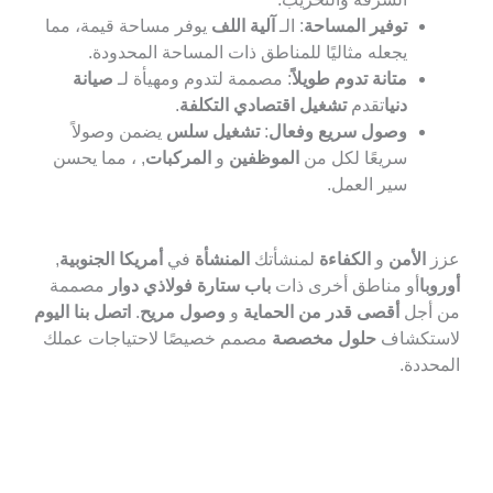
توفير المساحة
: الـ
آلية اللف
يوفر مساحة قيمة، مما
يجعله مثاليًا للمناطق ذات المساحة المحدودة.
متانة تدوم طويلاً
: مصممة لتدوم ومهيأة لـ
صيانة
دنيا
تقدم
تشغيل اقتصادي التكلفة
.
وصول سريع وفعال
:
تشغيل سلس
يضمن وصولاً
سريعًا لكل من
الموظفين
و
المركبات
, ، مما يحسن
سير العمل.
الأمن
و
الكفاءة
لمنشأتك
المنشأة
في
أمريكا الجنوبية
,
با
أو مناطق أخرى ذات
باب ستارة فولاذي دوار
مصممة
أجل
أقصى قدر من الحماية
و
وصول مريح
.
اتصل بنا اليوم
تكشاف
حلول مخصصة
مصمم خصيصًا لاحتياجات عملك
ددة.