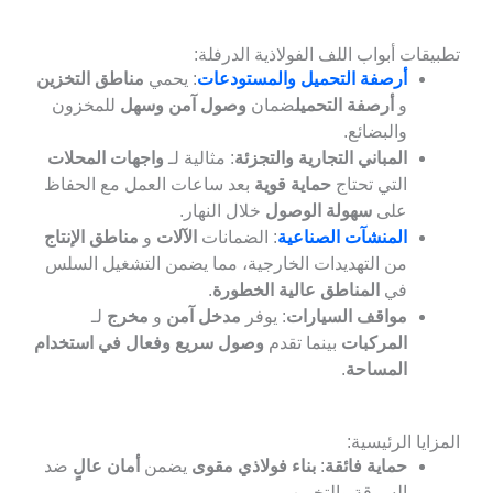
قات أبواب اللف الفولاذية الدرفلة:
أرصفة التحميل والمستودعات
: يحمي
مناطق التخزين
و
أرصفة التحميل
ضمان
وصول آمن وسهل
للمخزون
والبضائع.
المباني التجارية والتجزئة
: مثالية لـ
واجهات المحلات
التي تحتاج
حماية قوية
بعد ساعات العمل مع الحفاظ
على
سهولة الوصول
خلال النهار.
المنشآت الصناعية
: الضمانات
الآلات
و
مناطق الإنتاج
من التهديدات الخارجية، مما يضمن التشغيل السلس
في
المناطق عالية الخطورة
.
مواقف السيارات
: يوفر
مدخل آمن
و
مخرج
لـ
المركبات
بينما تقدم
وصول سريع وفعال في استخدام
المساحة
.
ايا الرئيسية:
حماية فائقة
:
بناء فولاذي مقوى
يضمن
أمان عالٍ
ضد
السرقة والتخريب.