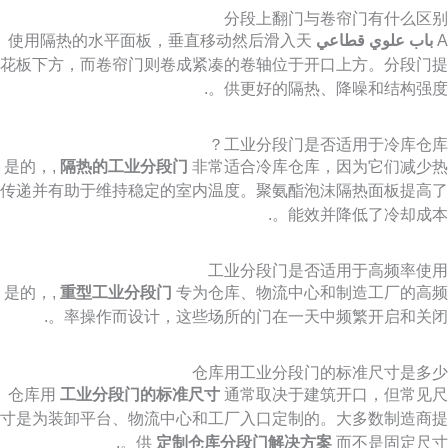
分段上翻门与卷帘门有什么区别
A
باب علوي قطاعي
使用隔热的水平面板，垂直移动然后滑入天
花板下方，而卷帘门则卷成紧凑的卷轴位于开口上方。分段门提
供更好的隔热、降噪和结构强度。.
工业分段门是否适用于冷库仓库？
是的，,
隔热的工业分段门
非常适合冷库仓库，因为它们减少热
传递并有助于维持稳定的室内温度。聚氨酯泡沫隔热面板提高了
能效并降低了冷却成本。.
工业分段门是否适用于高频率使用
是的，,
重型工业分段门
专为仓库、物流中心和制造工厂的高频
率操作而设计，这些场所的门在一天中频繁开启和关闭。.
仓库用工业分段门的标准尺寸是多少
仓库用
工业分段门的标准尺寸
通常取决于建筑开口，但常见尺
寸是为装卸平台、物流中心和工厂入口定制的。大多数制造商提
供
定制仓库分段门解决方案
而不是固定尺寸。.