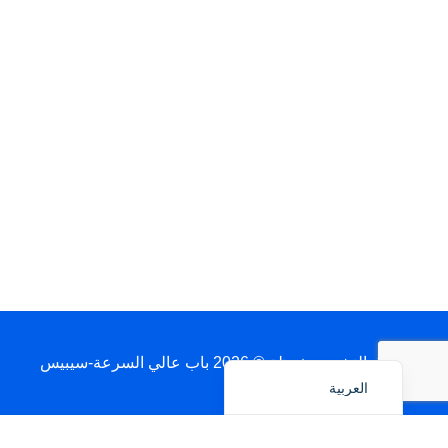
Français
简体中文
日本語
Polski
Português do Brasil
Deutsch
Español
English
حقوق النشر محفوظة © 2026 باب عالي السرعة-سيبيس
العربية
اطلب عرض أسعار سريع