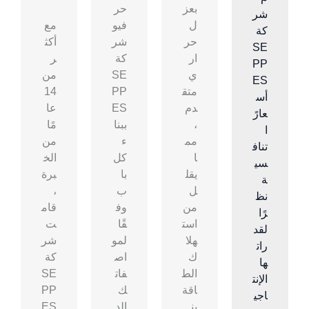
بعز
حر
شر
ل
فيو
مع
كة
حر
شر
أكث
SE
ار
كة
ر
PP
ي
SE
من
ES
متق
PP
14
أس
دم
ES
عا
عارً
،
ببنا
مًا
ا
مم
ء
من
تناف
ا
كل
الخ
سي
يقل
با
برة
ة
ل
ب
،
نظ
من
وف
قام
رًا
است
قًا
ت
لقد
هلا
لمو
شر
رات
ك
اص
كة
ها
الط
فات
SE
الإنت
اقة
ك
PP
اجي
بن
الد
ES