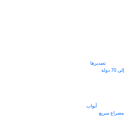
الشركات الرائدة
+
0
+
0
في تصنيع الأبواب
المعزولة عالية
السرعة في الصين -
SEPPES
شركتنا
سيبس
عملاء سعداء
مصنع الإنتاج
محترف
الشركة
المصنعة للأبواب
+
0
+
0
الصناعية
.
المنتجات
تصديرها
إلى 70 دولة
.
البلدان
سنوات الخبرة
منتجاتنا لديها براءات
اختراع تقنية متعددة
والمناطق
وشهادة الاتحاد
الأوروبي CE مع
المصدرة
خبرة غنية في
أبواب
مصراع سريع
،
والأبواب السريعة،
والأبواب الدوارة