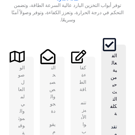
توفر أبواب التخزين البارد عالية السرعة الطاقة، وتضمن
التحكم في درجة الحرارة، وتعزز الكفاءة، وتوفر وصولاً آمنًا
وسريعًا.
الف
عال
كفا
الت
الو
ية
ءة
خ
صو
من
الط
صي
ل
حي
اقة
ص
العا
ث
وال
لم
الت
تتم
جو
ي
كلف
يز
دة
وال
ة
الأب
موث
وا
يقو
وقي
تقد
ب
م
ة
م