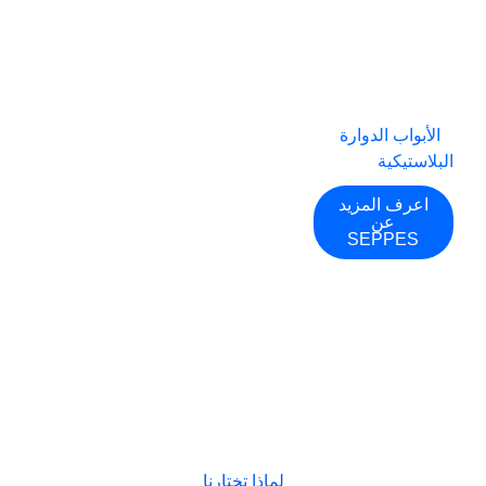
عالية السرعة،
والأبواب الحلزونية
عالية السرعة،
وأبواب التكديس
عالية السرعة،
و
الأبواب الدوارة
البلاستيكية
.
اعرف المزيد
عن
SEPPES
لماذا تختارنا