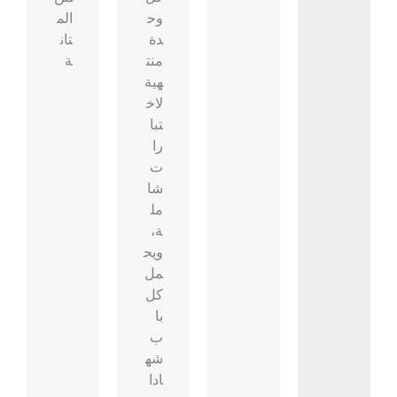
وح
الم
دة
تان
منت
ة
هية
لاخ
تبا
را
ت
شا
مل
ة،
ويح
مل
كل
با
ب
شه
ادا