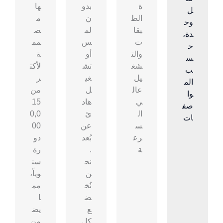
ة
بدو
ها
ل
الط
ن
م
وح
بقا
لم
ص
دة،
ت
س
مم
ح
والت
أو
ة
س
شغ
تش
لأكث
ب
يل
غي
ر
الم
عال
ل
من
وا
ي
هاد
15
صف
ال
ئ
0,0
ات
س
عن
00
رع
بُعد
دو
ة
.
رة
نح
سن
ن
وياً،
نُخ
مم
ض
ا
ع
يض
كل
من