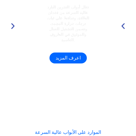
تقلل أبواب التخزين البارد
عالية السرعة من فقدان
الطاقة، وتحافظ على ثبات
درجات حرارة المجمد،
وتضمن التشغيل الفعال
والموثوق في الظروف
القاسية.
اعرف المزيد
الموارد على الأبواب عالية السرعة