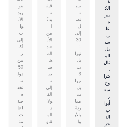
ة
سب
قيق
بتو
الك
ة
ة،
ريد
بير
تص
بدءً
الأب
ة.
ل
ا
وا
عل
إلى
من
ب
ى
30
الأب
إلى
سب
1
عاد
أكث
يل
تيرا
الم
ر
الم
باي
خ
من
ثال
ت
ص
50
،
3
ص
دول
يترا
تيرا
ة
ة،
وح
باي
إلى
تخد
سع
ت
الف
م
ر
مقا
ولا
صن
أبوا
رنةً
ذ
اعا
ب
بالأب
الم
ت
الت
وا
قاو
مث
خز