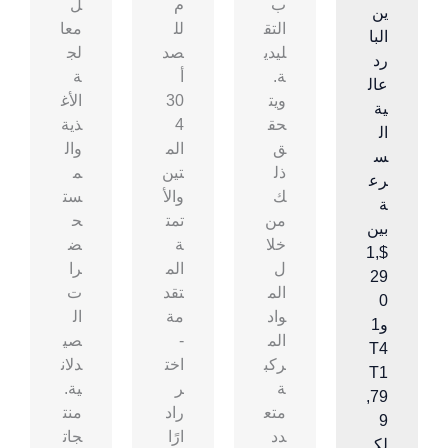
ب
م
ل
ين
التق
لل
معا
البا
ليدي
صد
لج
رد
ة.
أ
ة
عال
ويت
30
الأغ
ية
حق
4
ذية
ال
ق
الم
وال
س
ذل
تين
م
رع
ك
والأ
ست
ة
من
تمت
ح
بين
خلا
ة
ض
$1,
ل
الم
را
29
الم
تقد
ت
0
واد
مة
ال
و1
الم
-
صي
T4
ركب
اخت
دلان
T1
ة
ر
ية.
,79
متع
راد
منت
9
دد
ارًا
جات
لك