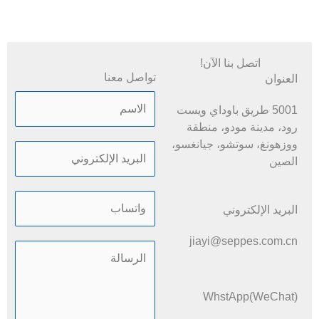
اتصل بنا الآن!
تواصل معنا
العنوان
5001 طريق باوداي ويست
رود، مدينة مودو، منطقة
ووزهونغ، سوتشو، جيانغسو،
الصين
البريد الإلكتروني
jiayi@seppes.com.cn
WhstApp(WeChat)