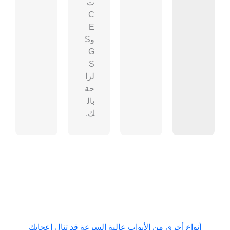
ت
C
E
وS
G
S
لرا
حة
بال
ك.
أنواع أخرى من الأبواب عالية السرعة قد تنال إعجابك