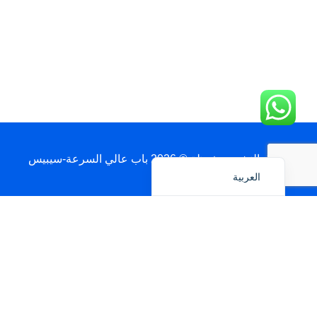
简体中文
日本語
Polski
Português do Brasil
Deutsch
Español
English
حقوق النشر محفوظة © 2026 باب عالي السرعة-سيبيس
العربية
احصل على عرض سعر عبر واتساب
الاسم
الدولة / الميناء