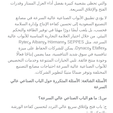
والتي تحظى بشعبية كبيرة بفضل أداء العزل الممتاز وقدرات
الفتح والإغلاق السريعة.
لا يؤدي تطبيق الأبواب الصناعية عالية السرعة في مصانع
التصنيع السعودية إلى تحسين كفاءة الإنتاج وإدارة السلامة
فحسب، بل يلعب أيضًا دورًا مهمًا في توفير الطاقة والتحكم
البيئي. من خلال اختيار العلامة التجارية المناسبة للأبواب عالية
السرعة، مثل SEPPES وHörmann وAlbany وRytec
وEfaflex وDynaco، يمكن للشركات الحفاظ على ميزة
تنافسية في سوق شديد التنافسية، مما يضمن إنتاجًا فعالًا
وجودة منتج فائقة. تلبي الخيارات المتنوعة وخدمات التخصيص
للأبواب الصناعية عالية السرعة احتياجات مصانع التصنيع
المختلفة وتوفر ضمانًا متينًا لتطوير الشركات.
الأسئلة الشائعة: الأسئلة المتكررة حول الباب الصناعي عالي
السرعة
س1: ما هو الباب الصناعي عالي السرعة؟
ج: باب فتح وإغلاق سريع عالي التردد لتحسين كفاءة الورشة
والتحكم البيئي.