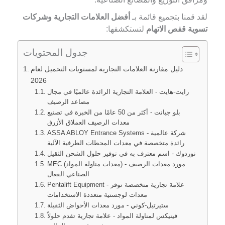
لقد قمنا بتجميع قائمة بـ
أفضل العلامات التجارية وشركات
تسوية قفص الاتهام
لتستكشفها:
جدول المحتويات
دليل مقارنة العلامات التجارية لمستويات التحميل لعام
2026
رايت-هايت - العلامة التجارية الرائدة عالميًا في مجال
مصاعد الرصيف
بلو جيانت - أكثر من 50 عامًا من الخبرة في تصنيع
معدات الرصيف العملاق الأزرق
ASSA ABLOY Entrance Systems - شركة عالمية
رائدة متخصصة في معدات المحطات الطرفية الآلية
نوردوك - اسم معترف به في توفير حلول الشحن الثقيل
MEC (معدات مناولة المواد) - مورد معدات الرصيف
الصناعي الفعال
Pentalift Equipment - علامة تجارية متخصصة توفر
معدات لوجستية متعددة الاستخدامات
ستيرتيل-كوني - مورد معدات الأحواض الثقيلة
فينيكس لمناولة المواد - علامة تجارية تقدم حلولاً